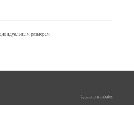
дивидуальным размерам
Сделано в InSales