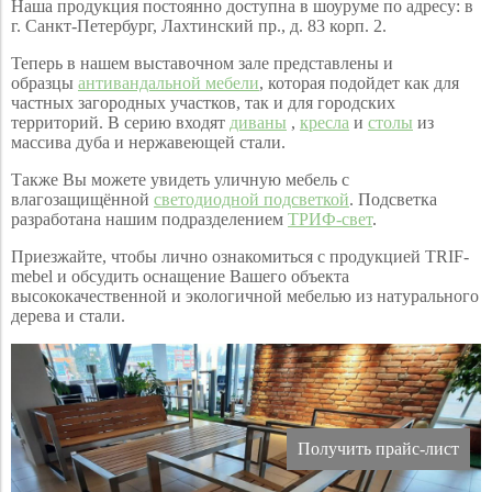
Наша продукция постоянно доступна в шоуруме по адресу: в
г. Санкт-Петербург, Лахтинский пр., д. 83 корп. 2.
Теперь в нашем выставочном зале представлены и
образцы
антивандальной мебели
, которая подойдет как для
частных загородных участков, так и для городских
территорий. В серию входят
диваны
,
кресла
и
столы
из
массива дуба и нержавеющей стали.
Также Вы можете увидеть уличную мебель с
влагозащищённой
светодиодной подсветкой
. Подсветка
разработана нашим подразделением
ТРИФ-свет
.
Приезжайте, чтобы лично ознакомиться с продукцией TRIF-
mebel и обсудить оснащение Вашего объекта
высококачественной и экологичной мебелью из натурального
дерева и стали.
Получить прайс-лист