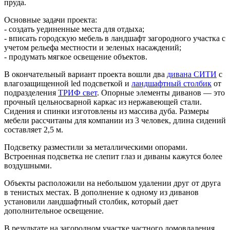
пруда.
Основные задачи проекта:
- создать уединенные места для отдыха;
- вписать городскую мебель в ландшафт загородного участка с
учетом рельефа местности и зеленых насаждений;
- продумать мягкое освещение объектов.
В окончательный вариант проекта вошли два
дивана СИТИ
с
влагозащищенной led подсветкой и
ландшафтный столбик
от
подразделения
ТРИФ свет
. Опорные элементы диванов — это
прочный цельносварной каркас из нержавеющей стали.
Сидения и спинки изготовлены из массива дуба. Размеры
мебели рассчитаны для компании из 3 человек, длина сидений
составляет 2,5 м.
Подсветку разместили за металлическими опорами.
Встроенная подсветка не слепит глаз и диваны кажутся более
воздушными
.
Объекты расположили на небольшом удалении друг от друга
в тенистых местах. В дополнение к одному из диванов
установили ландшафтный столбик, который дает
дополнительное освещение.
В результате на загородном участке частного домовладения